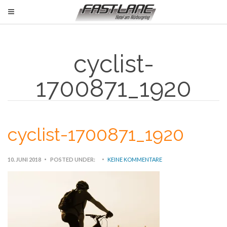
cyclist-
1700871_1920
cyclist-1700871_1920
10. JUNI 2018
POSTED UNDER:
KEINE KOMMENTARE